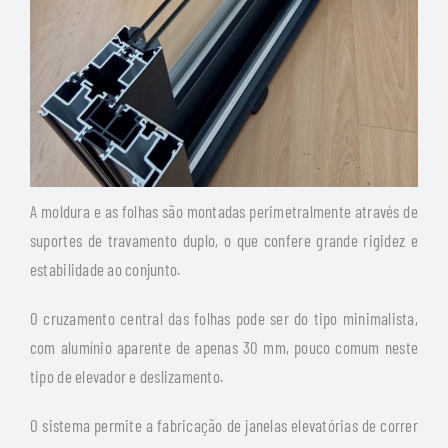
A moldura e as folhas são montadas perimetralmente através de
suportes de travamento duplo, o que confere grande rigidez e
estabilidade ao conjunto.
O cruzamento central das folhas pode ser do tipo minimalista,
com alumínio aparente de apenas 30 mm, pouco comum neste
tipo de elevador e deslizamento.
O sistema permite a fabricação de janelas elevatórias de correr