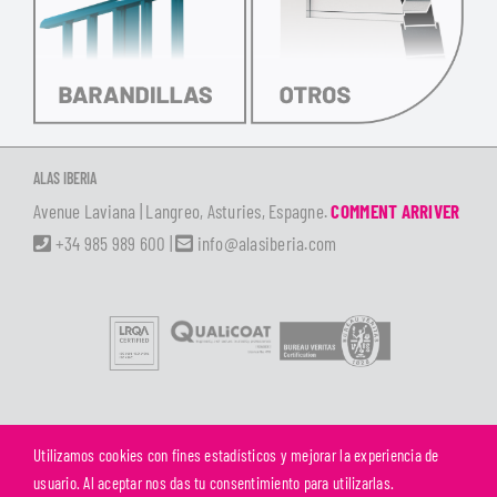
ALAS IBERIA
Avenue Laviana | Langreo, Asturies, Espagne.
COMMENT ARRIVER
+34 985 989 600
|
info@alasiberia.com
Utilizamos cookies con fines estadísticos y mejorar la experiencia de
©
ALAS IBERIA S.L.U. | Todos los derechos reservados |
Aviso Legal
|
Política de
usuario. Al aceptar nos das tu consentimiento para utilizarlas.
Privacidad
|
Política de Cookies