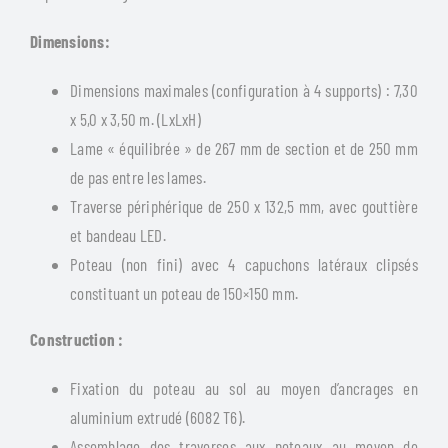
Dimensions:
Dimensions maximales (configuration à 4 supports) : 7,30
x 5,0 x 3,50 m. (LxLxH)
Lame « équilibrée » de 267 mm de section et de 250 mm
de pas entre les lames.
Traverse périphérique de 250 x 132,5 mm, avec gouttière
et bandeau LED.
Poteau (non fini) avec 4 capuchons latéraux clipsés
constituant un poteau de 150×150 mm.
Construction :
Fixation du poteau au sol au moyen d’ancrages en
aluminium extrudé (6082 T6).
Assemblage des traverses aux poteaux au moyen de