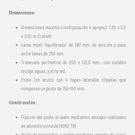
Dimensiones:
Dimensiones máxima (configuración 4 apoyos): 7,30 x 5,0
x 3,50 m. (LxAxH)
Lama móvil “equilibrada” de 267 mm. de sección y paso
entre lamas de 250 mm.
Travesaño perimetral de 250 x 132,5 mm., con canalón
recoge aguas, y strip led.
Poste (en bruto) con 4 tapas laterales clipadas que
componen un poste de 150×150 mm.
Construcción:
Fijación del poste al suelo mediantes anclajes realizados
en aluminio extruido (6082 T6)
Unión de travesaños a postes mediante ángulos de acero