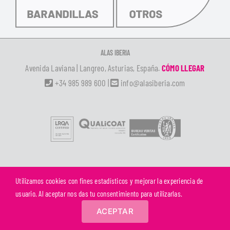
ALAS IBERIA
Avenida Laviana | Langreo, Asturias, España.
CÓMO LLEGAR
+34 985 989 600
|
info@alasiberia.com
Utilizamos cookies con fines estadísticos y mejorar la experiencia de
©
ALAS IBERIA S.L.U. | Todos los derechos reservados |
Aviso Legal
|
Política de
usuario. Al aceptar nos das tu consentimiento para utilizarlas.
Privacidad
|
Política de Cookies
ACEPTAR
Facebook
Instagram
LinkedIn
X