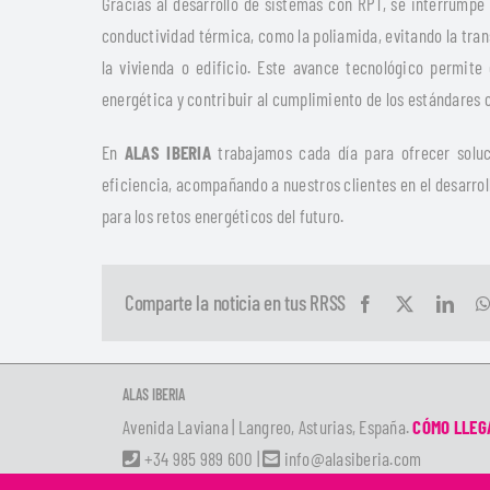
Gracias al desarrollo de sistemas con RPT, se interrumpe
conductividad térmica, como la poliamida, evitando la trans
la vivienda o edificio. Este avance tecnológico permite 
energética y contribuir al cumplimiento de los estándares 
En
ALAS IBERIA
trabajamos cada día para ofrecer soluc
eficiencia, acompañando a nuestros clientes en el desarrol
para los retos energéticos del futuro.
Comparte la noticia en tus RRSS
ALAS IBERIA
Avenida Laviana | Langreo, Asturias, España.
CÓMO LLEG
+34 985 989 600
|
info@alasiberia.com