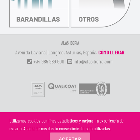
ALAS IBERIA
Avenida Laviana | Langreo, Asturias, España.
CÓMO LLEGAR
+34 985 989 600
|
info@alasiberia.com
Utilizamos cookies con fines estadísticos y mejorar la experiencia de
©
ALAS IBERIA S.L.U. | Todos los derechos reservados |
Aviso Legal
|
Política de
usuario. Al aceptar nos das tu consentimiento para utilizarlas.
Privacidad
|
Política de Cookies
ACEPTAR